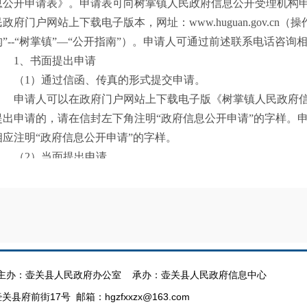
息公开申请表》。申请表可向树掌镇人民政府信息公开受理机构
民政府门户网站上下载电子版本，网址：www.huguan.gov.cn
构”--“树掌镇”—“公开指南”）。申请人可通过前述联系电话咨询
1、书面提出申请
（1）通过信函、传真的形式提交申请。
申请人可以在政府门户网站上下载电子版《树掌镇人民政府
提出申请的，请在信封左下角注明“政府信息公开申请”的字样。
相应注明“政府信息公开申请”的字样。
（2）当面提出申请
申请人可以到树掌镇人民政府信息公开受理机构当面提出申
公开申请表》。
2、口头提出申请
原则上申请应当采取书面形式。申请人提交书面申请书确有
人民政府信息公开工作机构工作人员代为填写《树掌镇人民政府
后生效。
办：壶关县人民政府办公室 承办：壶关县人民政府信息中心
（三）申请的要求
府前街17号 邮箱：hgzfxxzx@163.com