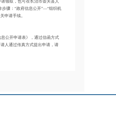
申请领取，也可在长治市壶关县人
（操作步骤：“政府信息公开”—“组织机
相关申请手续。
信息公开申请表》，通过信函方式
申请人通过传真方式提出申请，请
请，并填写《树掌镇人民政府信息
困难的，可以口头提出，由树掌镇
信息公开申请表》，经申请人认可