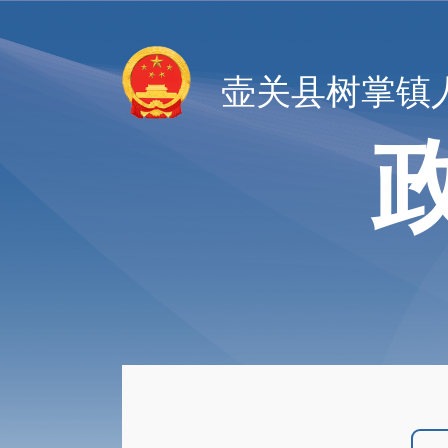
壶关县树掌镇